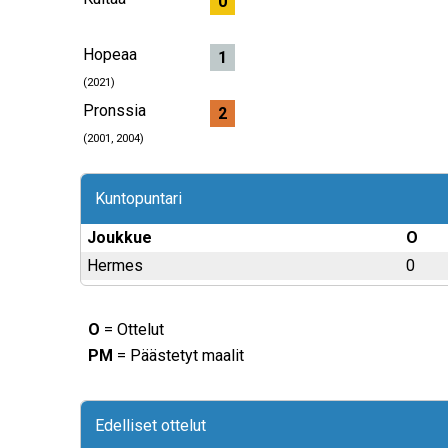
0
Hopeaa
1
(2021)
Pronssia
2
(2001, 2004)
Kuntopuntari
Joukkue
O
Hermes
0
O
= Ottelut
PM
= Päästetyt maalit
Edelliset ottelut