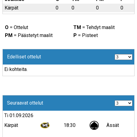
Kärpät
0
0
0
0
O
= Ottelut
TM
= Tehdyt maalit
PM
= Päästetyt maalit
P
= Pisteet
Edelliset ottelut
Ei kohteita.
Seuraavat ottelut
Ti 01.09.2026
Kärpät
18:30
Ässät